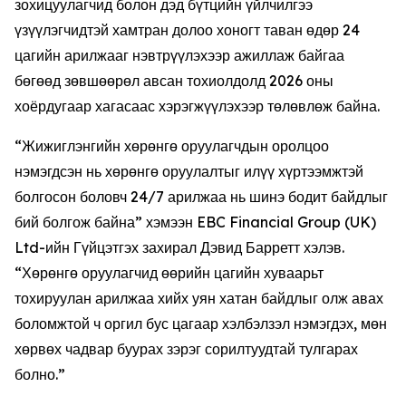
зохицуулагчид болон дэд бүтцийн үйлчилгээ
үзүүлэгчидтэй хамтран долоо хоногт таван өдөр 24
цагийн арилжааг нэвтрүүлэхээр ажиллаж байгаа
бөгөөд зөвшөөрөл авсан тохиолдолд 2026 оны
хоёрдугаар хагасаас хэрэгжүүлэхээр төлөвлөж байна.
“Жижиглэнгийн хөрөнгө оруулагчдын оролцоо
нэмэгдсэн нь хөрөнгө оруулалтыг илүү хүртээмжтэй
болгосон боловч 24/7 арилжаа нь шинэ бодит байдлыг
бий болгож байна” хэмээн EBC Financial Group (UK)
Ltd-ийн Гүйцэтгэх захирал Дэвид Барретт хэлэв.
“Хөрөнгө оруулагчид өөрийн цагийн хуваарьт
тохируулан арилжаа хийх уян хатан байдлыг олж авах
боломжтой ч оргил бус цагаар хэлбэлзэл нэмэгдэх, мөн
хөрвөх чадвар буурах зэрэг сорилтуудтай тулгарах
болно.”