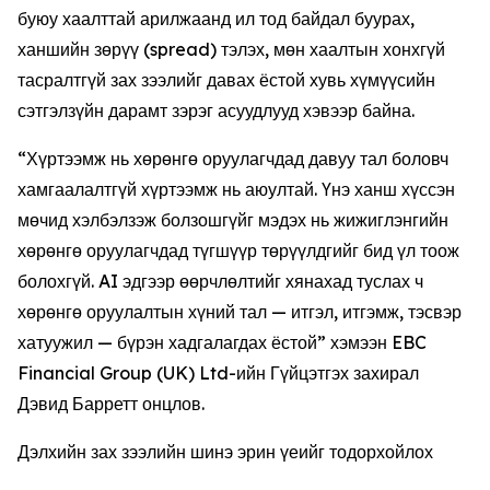
буюу хаалттай арилжаанд ил тод байдал буурах,
ханшийн зөрүү (spread) тэлэх, мөн хаалтын хонхгүй
тасралтгүй зах зээлийг давах ёстой хувь хүмүүсийн
сэтгэлзүйн дарамт зэрэг асуудлууд хэвээр байна.
“Хүртээмж нь хөрөнгө оруулагчдад давуу тал боловч
хамгаалалтгүй хүртээмж нь аюултай. Үнэ ханш хүссэн
мөчид хэлбэлзэж болзошгүйг мэдэх нь жижиглэнгийн
хөрөнгө оруулагчдад түгшүүр төрүүлдгийг бид үл тоож
болохгүй. AI эдгээр өөрчлөлтийг хянахад туслах ч
хөрөнгө оруулалтын хүний тал — итгэл, итгэмж, тэсвэр
хатуужил — бүрэн хадгалагдах ёстой” хэмээн EBC
Financial Group (UK) Ltd-ийн Гүйцэтгэх захирал
Дэвид Барретт онцлов.
Дэлхийн зах зээлийн шинэ эрин үеийг тодорхойлох