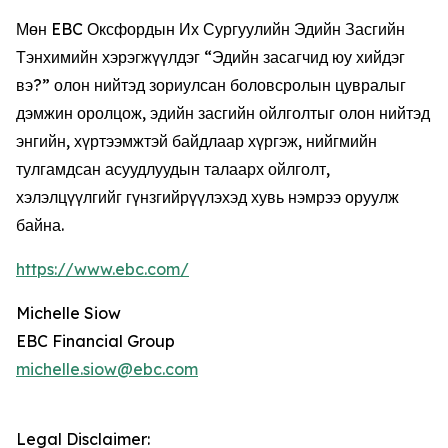
Мөн EBC Оксфордын Их Сургуулийн Эдийн Засгийн
Тэнхимийн хэрэгжүүлдэг “Эдийн засагчид юу хийдэг
вэ?” олон нийтэд зориулсан боловсролын цувралыг
дэмжин оролцож, эдийн засгийн ойлголтыг олон нийтэд
энгийн, хүртээмжтэй байдлаар хүргэж, нийгмийн
тулгамдсан асуудлуудын талаарх ойлголт,
хэлэлцүүлгийг гүнзгийрүүлэхэд хувь нэмрээ оруулж
байна.
https://www.ebc.com/
Michelle Siow
EBC Financial Group
michelle.siow@ebc.com
Legal Disclaimer: