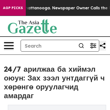
 in Chattanooga. Newspaper Owner Calls the People A
AGP PICKS
24/7 арилжаа ба хиймэл
оюун: Зах зээл унтдаггүй ч
хөрөнгө оруулагчид
амардаг