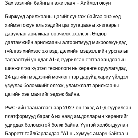
Зах зээлийн байнгын ажиглагч – Хиймэл оюун
Биржүүд арилжааны цагийг сунгаж байгаа энэ үед
хиймэл оюун аль хэдийн цаг хугацааны хязгаарыг
давуулан арилжааг өөрчилж эхэлсэн. Өндөр
давтамжийн арилжааны алгоритмууд микросекундэд
гүйлгээ хийхээс эхлээд, дэлхийн мэдээллийн урсгалыг
тасралтгүй уншдаг AI-д суурилсан сэтгэл хандлагын
шинжилгээ хүртэл технологи нь хөрөнгө оруулагчдад
24 цагийн мэдээний мөчлөгт тэр даруйд хариу үйлдэл
үзүүлэх боломжийг олгож, уламжлалт арилжааны
цагийн хэв маягийг эвдэж байна.
PwC-ийн таамагласнаар 2027 он гэхэд AI-д суурилсан
платформууд бараг 6 их наяд ам.долларын хөрөнгийг
удирдах боломжтой болж байна. Үүнтэй холбогдуулан
Барретт тайлбарлахдаа:“AI нь хүмүүс амарч байгаа ч