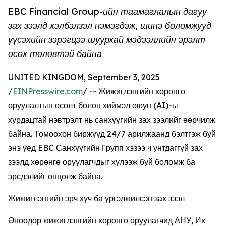
EBC Financial Group-ийн таамаглалын дагуу
зах зээлд хэлбэлзэл нэмэгдэж, шинэ боломжууд
үүсэхийн зэрэгцээ шуурхай мэдээллийн эрэлт
өсөх төлөвтэй байна
UNITED KINGDOM, September 3, 2025
/
EINPresswire.com
/ -- Жижиглэнгийн хөрөнгө
оруулалтын өсөлт болон хиймэл оюун (AI)-ы
хурдацтай нэвтрэлт нь санхүүгийн зах зээлийг өөрчилж
байна. Томоохон биржүүд 24/7 арилжаанд бэлтгэж буй
энэ үед EBC Санхүүгийн Групп хэзээ ч унтдаггүй зах
зээлд хөрөнгө оруулагчдыг хүлээж буй боломж ба
эрсдэлийг онцолж байна.
Жижиглэнгийн эрч хүч ба үргэлжилсэн зах зээл
Өнөөдөр жижиглэнгийн хөрөнгө оруулагчид АНУ, Их