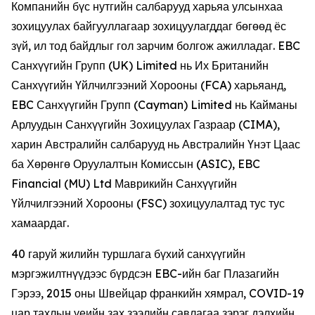
Компанийн бүс нутгийн салбарууд харьяа улсынхаа
зохицуулах байгууллагаар зохицуулагддаг бөгөөд ёс
зүй, ил тод байдлыг гол зарчим болгож ажилладаг. EBC
Санхүүгийн Групп (UK) Limited нь Их Британийн
Санхүүгийн Үйлчилгээний Хорооны (FCA) харьяанд,
EBC Санхүүгийн Групп (Cayman) Limited нь Кайманы
Арлуудын Санхүүгийн Зохицуулах Газраар (CIMA),
харин Австралийн салбарууд нь Австралийн Үнэт Цаас
ба Хөрөнгө Оруулалтын Комиссын (ASIC), EBC
Financial (MU) Ltd Маврикийн Санхүүгийн
Үйлчилгээний Хорооны (FSC) зохицуулалтад тус тус
хамаардаг.
40 гаруй жилийн туршлага бүхий санхүүгийн
мэргэжилтнүүдээс бүрдсэн EBC-ийн баг Плазагийн
Гэрээ, 2015 оны Швейцар франкийн хямрал, COVID-19
цар тахлын үеийн зах зээлийн савлагаа зэрэг дэлхийн