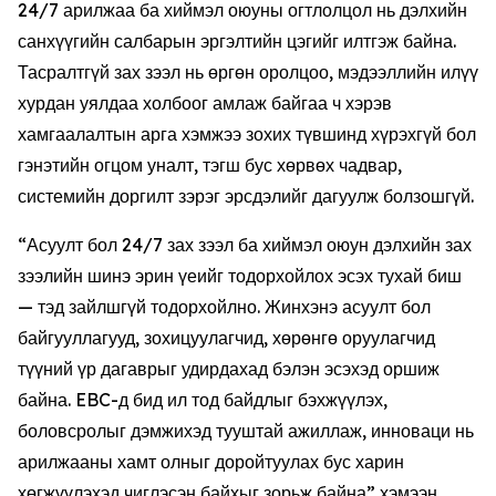
24/7 арилжаа ба хиймэл оюуны огтлолцол нь дэлхийн
санхүүгийн салбарын эргэлтийн цэгийг илтгэж байна.
Тасралтгүй зах зээл нь өргөн оролцоо, мэдээллийн илүү
хурдан уялдаа холбоог амлаж байгаа ч хэрэв
хамгаалалтын арга хэмжээ зохих түвшинд хүрэхгүй бол
гэнэтийн огцом уналт, тэгш бус хөрвөх чадвар,
системийн доргилт зэрэг эрсдэлийг дагуулж болзошгүй.
“Асуулт бол 24/7 зах зээл ба хиймэл оюун дэлхийн зах
зээлийн шинэ эрин үеийг тодорхойлох эсэх тухай биш
— тэд зайлшгүй тодорхойлно. Жинхэнэ асуулт бол
байгууллагууд, зохицуулагчид, хөрөнгө оруулагчид
түүний үр дагаврыг удирдахад бэлэн эсэхэд оршиж
байна. EBC-д бид ил тод байдлыг бэхжүүлэх,
боловсролыг дэмжихэд тууштай ажиллаж, инноваци нь
арилжааны хамт олныг доройтуулах бус харин
хөгжүүлэхэд чиглэсэн байхыг зорьж байна” хэмээн