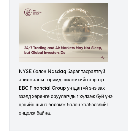
NYSE болон Nasdaq бараг тасралтгүй
арилжааны горимд шилжихийн хэрээр
EBC Financial Group унтдаггүй энэ зах
зээлд хөрөнгө оруулагчдыг хүлээж буй үнэ
цэнийн шинэ боломж болон хэлбэлзлийг
онцолж байна.