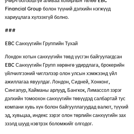
учирч болзошгүй аливаа хохирлын төлөө EBC
Financial Group болон түүний дэлхийн нэгжүүд
хариуцлага хүлээхгүй болно.
###
EBC Санхүүгийн Группийн Тухай
Лондон хотын санхүүгийн төвд үүсгэн байгуулагдсан
EBC Санхүүгийн Групп хөрөнгө удирдлага, брокерийн
үйлчилгээний чиглэлээр олон улсын хэмжээнд үйл
ажиллагаа явуулдаг. Лондон, Сидней, Хонконг,
Сингапур, Кайманы арлууд, Бангкок, Лимассол зэрэг
дэлхийн томоохон санхүүгийн төвүүдэд салбартай тус
компани хувь хүн болон байгууллагуудад валют, түүхий
эд, хувьцаа, индекс зэрэг олон төрлийн санхүүгийн зах
зээлд шууд нэвтрэх боломжийг олгодог.