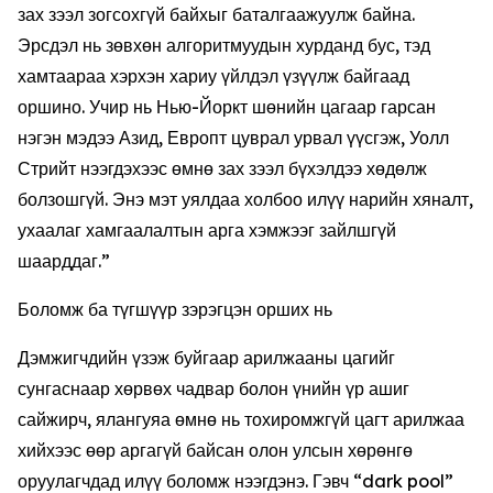
зах зээл зогсохгүй байхыг баталгаажуулж байна.
Эрсдэл нь зөвхөн алгоритмуудын хурданд бус, тэд
хамтаараа хэрхэн хариу үйлдэл үзүүлж байгаад
оршино. Учир нь Нью-Йоркт шөнийн цагаар гарсан
нэгэн мэдээ Азид, Европт цуврал урвал үүсгэж, Уолл
Стрийт нээгдэхээс өмнө зах зээл бүхэлдээ хөдөлж
болзошгүй. Энэ мэт уялдаа холбоо илүү нарийн хяналт,
ухаалаг хамгаалалтын арга хэмжээг зайлшгүй
шаарддаг.”
Боломж ба түгшүүр зэрэгцэн орших нь
Дэмжигчдийн үзэж буйгаар арилжааны цагийг
сунгаснаар хөрвөх чадвар болон үнийн үр ашиг
сайжирч, ялангуяа өмнө нь тохиромжгүй цагт арилжаа
хийхээс өөр аргагүй байсан олон улсын хөрөнгө
оруулагчдад илүү боломж нээгдэнэ. Гэвч “dark pool”