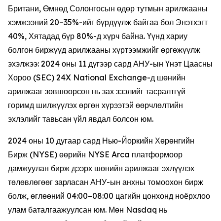
Британи, Өмнөд Солонгосын өдөр тутмын арилжааны
хэмжээний 20–35%-ийг бүрдүүлж байгаа бол Энэтхэгт
40%, Хятадад бүр 80%-д хүрч байна. Үүнд хариу
болгон биржүүд арилжааны хүртээмжийг өргөжүүлж
эхэлжээ: 2024 оны 11 дүгээр сард АНУ-ын Үнэт Цаасны
Хороо (SEC) 24X National Exchange-д шөнийн
арилжааг зөвшөөрсөн нь зах зээлийг тасралтгүй
горимд шилжүүлэх өргөн хүрээтэй өөрчлөлтийн
эхлэлийг тавьсан үйл явдал болсон юм.
2024 оны 10 дугаар сард Нью-Йоркийн Хөрөнгийн
Бирж (NYSE) өөрийн NYSE Arca платформоор
дамжуулан бирж дээрх шөнийн арилжааг эхлүүлэх
төлөвлөгөөг зарласан АНУ-ын анхны томоохон бирж
болж, өглөөний 04:00–08:00 цагийн цонхонд ноёрхлоо
улам баталгаажуулсан юм. Мөн Nasdaq нь