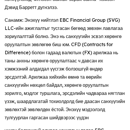
Дэвид Барретт дүгнэлээ.
Санамж: Энэхүү нийтлэл EBC Financial Group (SVG)
LLC-ийн ажиглалтыг тусгасан бөгөөд зөвхөн лавлагаа
зориулалттай болно. Энэ нь санхүүгийн эсвэл хөрөнгө
оруулалтын зөвлөгөө биш юм. CFD (Contracts for
Difference) болон гадаад валютын (FX) арилжаа нь
таны анхны хөрөнгө оруулалтаас ч давсан их
хэмжээний алдагдал үүсгэж болзошгүй өндөр
эрсдэлтэй. Арилжаа хийхийн өмнө та өөрийн
санхүүгийн нөхцөл байдал, хөрөнгө оруулалтын
зорилго, мэдлэг туршлага, эрсдэлийн чадвараа нягтлан
үзэж, шаардлагатай тохиолдолд бие даасан санхүүгийн
зөвлөхтэй зөвлөлдөх ёстой. Энэхүү мэдээлэлд
тулгуурлан гаргасан шийдвэрээс үүдэн