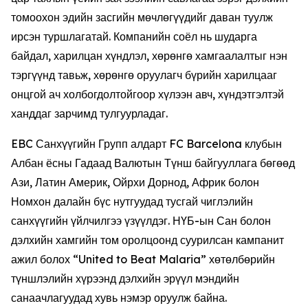
томоохон эдийн засгийн мөчлөгүүдийг даван туулж
ирсэн туршлагатай. Компанийн соёл нь шударга
байдал, харилцан хүндлэл, хөрөнгө хамгаалалтыг нэн
тэргүүнд тавьж, хөрөнгө оруулагч бүрийн харилцааг
онцгой ач холбогдолтойгоор хүлээн авч, хүндэтгэлтэй
ханддаг зарчимд тулгуурладаг.
EBC Санхүүгийн Групп алдарт FC Barcelona клубын
Албан ёсны Гадаад Валютын Түнш байгууллага бөгөөд
Ази, Латин Америк, Ойрхи Дорнод, Африк болон
Номхон далайн бүс нутгуудад тусгай чиглэлийн
санхүүгийн үйлчилгээ үзүүлдэг. НҮБ-ын Сан болон
дэлхийн хамгийн том оролцоонд суурилсан кампанит
ажил болох “United to Beat Malaria” хөтөлбөрийн
түншлэлийн хүрээнд дэлхийн эрүүл мэндийн
санаачлагуудад хувь нэмэр оруулж байна.